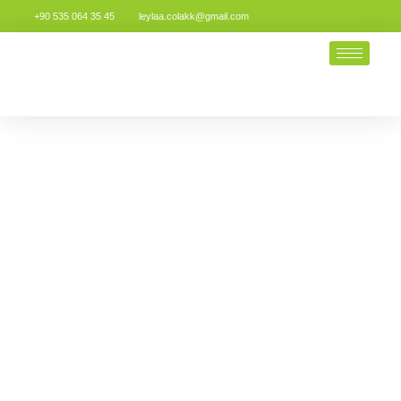
+90 535 064 35 45
leylaa.colakk@gmail.com