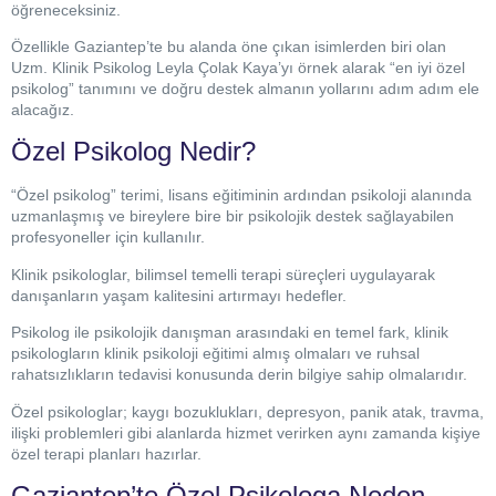
öğreneceksiniz.
Özellikle Gaziantep’te bu alanda öne çıkan isimlerden biri olan
Uzm. Klinik Psikolog Leyla Çolak Kaya’yı örnek alarak “en iyi özel
psikolog” tanımını ve doğru destek almanın yollarını adım adım ele
alacağız.
Özel Psikolog Nedir?
“Özel psikolog” terimi, lisans eğitiminin ardından psikoloji alanında
uzmanlaşmış ve bireylere bire bir psikolojik destek sağlayabilen
profesyoneller için kullanılır.
Klinik psikologlar, bilimsel temelli terapi süreçleri uygulayarak
danışanların yaşam kalitesini artırmayı hedefler.
Psikolog ile psikolojik danışman arasındaki en temel fark, klinik
psikologların klinik psikoloji eğitimi almış olmaları ve ruhsal
rahatsızlıkların tedavisi konusunda derin bilgiye sahip olmalarıdır.
Özel psikologlar; kaygı bozuklukları, depresyon, panik atak, travma,
ilişki problemleri gibi alanlarda hizmet verirken aynı zamanda kişiye
özel terapi planları hazırlar.
Gaziantep’te Özel Psikologa Neden