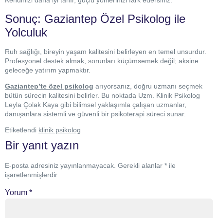
Kendinizi daha iyi tanır, güçlü yönlerinizi fark edersiniz.
Sonuç: Gaziantep Özel Psikolog ile
Yolculuk
Ruh sağlığı, bireyin yaşam kalitesini belirleyen en temel unsurdur.
Profesyonel destek almak, sorunları küçümsemek değil; aksine
geleceğe yatırım yapmaktır.
Gaziantep’te özel psikolog
arıyorsanız, doğru uzmanı seçmek
bütün sürecin kalitesini belirler. Bu noktada Uzm. Klinik Psikolog
Leyla Çolak Kaya gibi bilimsel yaklaşımla çalışan uzmanlar,
danışanlara sistemli ve güvenli bir psikoterapi süreci sunar.
Etiketlendi
klinik psikolog
Bir yanıt yazın
E-posta adresiniz yayınlanmayacak.
Gerekli alanlar
*
ile
işaretlenmişlerdir
Yorum
*